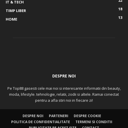
22
IT & TECH
18
TIMP LIBER
13
HOME
DESPRE NOI
Pe Top88 gasesti cele mai noi si interesante informatii din beauty,
moda, lifestyle. tehnologie, relatii, zodii si altele. Ramai conectat
pentru a afla stiri noi in fiecare zi!
DESPRE NOI
PARTENERI
DESPRE COOKIE
POLITICA DE CONFIDENTIALITATE
TERMENI SI CONDITII
PUBLICITATE PE ACEST SITE
CONTACT