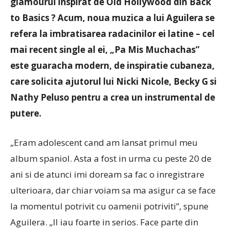
glamourul inspirat de Old Hollywood din Back
to Basics ? Acum, noua muzica a lui Aguilera se
refera la imbratisarea radacinilor ei latine – cel
mai recent single al ei, „Pa Mis Muchachas”
este guaracha modern, de inspiratie cubaneza,
care solicita ajutorul lui Nicki Nicole, Becky G si
Nathy Peluso pentru a crea un instrumental de
putere.
„Eram adolescent cand am lansat primul meu
album spaniol. Asta a fost in urma cu peste 20 de
ani si de atunci imi doream sa fac o inregistrare
ulterioara, dar chiar voiam sa ma asigur ca se face
la momentul potrivit cu oamenii potriviti”, spune
Aguilera
.
„Il iau foarte in serios. Face parte din