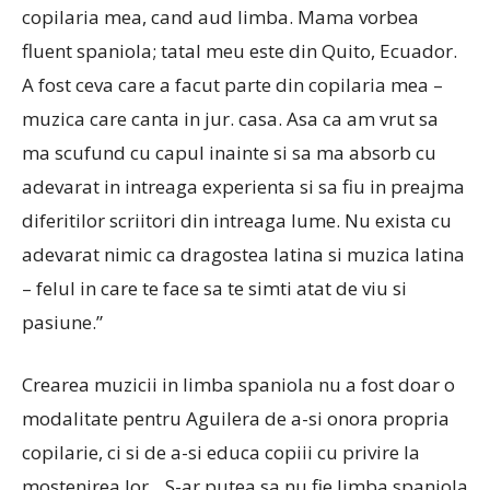
copilaria mea, cand aud limba. Mama vorbea
fluent spaniola; tatal meu este din Quito, Ecuador.
A fost ceva care a facut parte din copilaria mea –
muzica care canta in jur. casa. Asa ca am vrut sa
ma scufund cu capul inainte si sa ma absorb cu
adevarat in intreaga experienta si sa fiu in preajma
diferitilor scriitori din intreaga lume. Nu exista cu
adevarat nimic ca dragostea latina si muzica latina
– felul in care te face sa te simti atat de viu si
pasiune.”
Crearea muzicii in limba spaniola nu a fost doar o
modalitate pentru Aguilera de a-si onora propria
copilarie, ci si de a-si educa copiii cu privire la
mostenirea lor. „S-ar putea sa nu fie limba spaniola