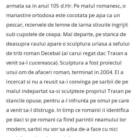
armata sa in anul 105 d.Hr.
Pe malul romanesc, o
manastire ortodoxa este cocotata pe apa ca un
pescar, rezervele de lemne de iarna stivuite ingrijit
sub cupolele de ceapa.
Mai departe, pe stanca de
deasupra raului apare o sculptura uriasa a sefului
de trib roman Decebal (al carui regat dac Traian a
venit sa-l cucereasca).
Sculptura a fost proiectul
unui om de afaceri roman, terminat in 2004. El a
incercat si nu a reusit sa-i convinga pe sarbii de pe
malul indepartat sa-si sculpteze propriul Traian pe
stancile opuse, pentru a-l infrunta pe omul pe care
a venit sa-l distruga.
In timp ce romanii ii identifica
pe daci si pe romani ca fiind parintii neamului lor
modern, sarbii nu vor sa aiba de-a face cu nici