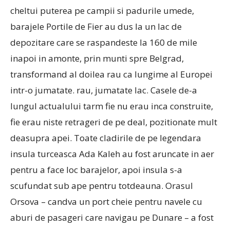
cheltui puterea pe campii si padurile umede,
barajele Portile de Fier au dus la un lac de
depozitare care se raspandeste la 160 de mile
inapoi in amonte, prin munti spre Belgrad,
transformand al doilea rau ca lungime al Europei
intr-o jumatate. rau, jumatate lac.
Casele de-a
lungul actualului tarm fie nu erau inca construite,
fie erau niste retrageri de pe deal, pozitionate mult
deasupra apei.
Toate cladirile de pe legendara
insula turceasca Ada Kaleh au fost aruncate in aer
pentru a face loc barajelor, apoi insula s-a
scufundat sub ape pentru totdeauna.
Orasul
Orsova – candva un port cheie pentru navele cu
aburi de pasageri care navigau pe Dunare – a fost